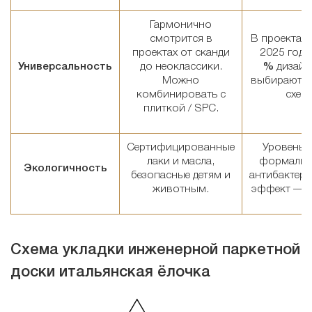
Гармонично
смотрится в
В проектах
проектах от сканди
2025 год
Универсальность
до неоклассики.
%
дизайн
Можно
выбирают ё
комбинировать с
схем
плиткой / SPC.
Сертифицированные
Уровень 
лаки и масла,
формальде
Экологичность
безопасные детям и
антибактер
животным.
эффект — 
Схема укладки инженерной паркетной
доски итальянская ёлочка