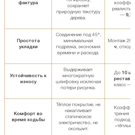
фактура
коэффиц
сохраняет
реалистич
природную текстуру
—
9,7/
дерева.
Соединение под 45°,
Простота
минимальная
Монтаж 20 
укладки
подрезка, экономия
ч
, отход 
времени и расхода.
Выдерживает
До
10 ци
Устойчивость к
многократную
реставр
износу
шлифовку исключая
класс — 
потери рисунка.
Тёплое покрытие, не
Коэффиц
накапливает
Комфорт во
трения > 
статическое
время ходьбы
подходит
электричество, не
«тёплый 
скользит.