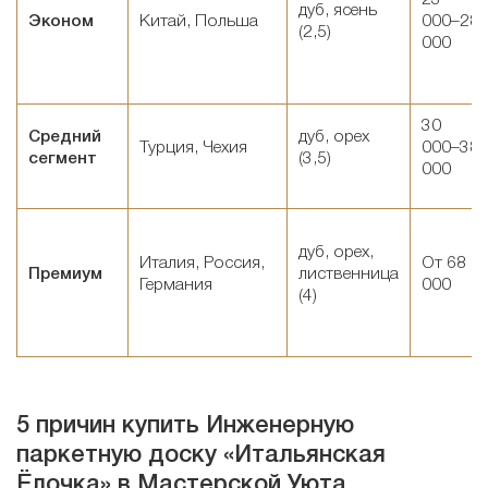
дуб, ясень
Эконом
Китай, Польша
000–28
(2,5)
000
30
Средний
дуб, орех
Турция, Чехия
000–38
сегмент
(3,5)
000
дуб, орех,
Италия, Россия,
От 68
Премиум
лиственница
Германия
000
(4)
5 причин купить Инженерную
паркетную доску «Итальянская
Ёлочка» в Мастерской Уюта