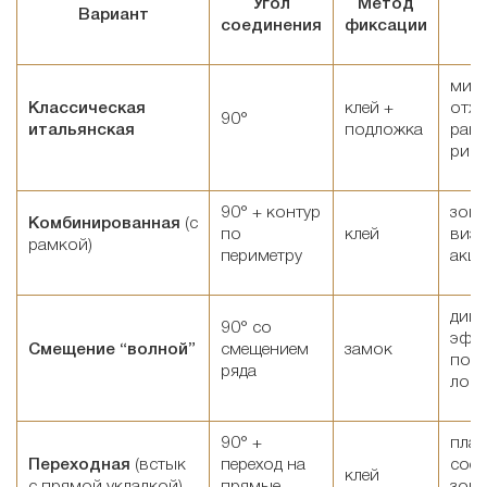
Угол
Метод
Вариант
соединения
фиксации
мин
Классическая
клей +
отхо
90°
итальянская
подложка
рав
рис
90° + контур
зони
Комбинированная
(с
по
клей
визу
рамкой)
периметру
акце
дин
90° со
эффе
Смещение “волной”
смещением
замок
подх
ряда
лоф
90° +
пла
Переходная
(встык
переход на
соед
клей