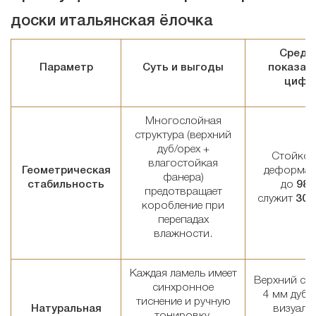
доски итальянская ёлочка
Средн
Параметр
Суть и выгоды
показате
цифр
Многослойная
структура (верхний
дуб/орех +
Стойкос
влагостойкая
Геометрическая
деформа
фанера)
стабильность
до
98 
предотвращает
служит
30–
коробление при
перепадах
влажности.
Каждая ламель имеет
Верхний сл
синхронное
4 мм дуб /
тиснение и ручную
Натуральная
визуаль
тонировку,