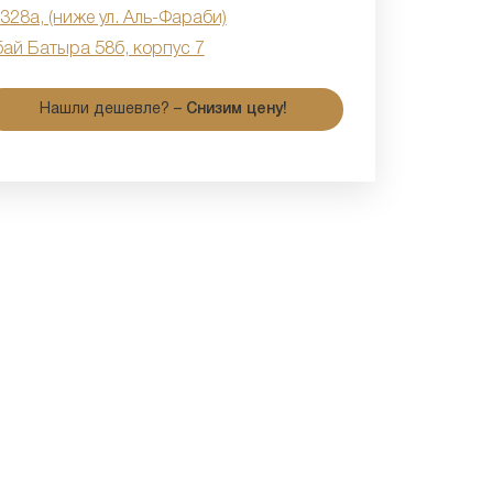
 328а, (ниже ул. Аль-Фараби)
бай Батыра 58б, корпус 7
Нашли дешевле? –
Снизим цену!