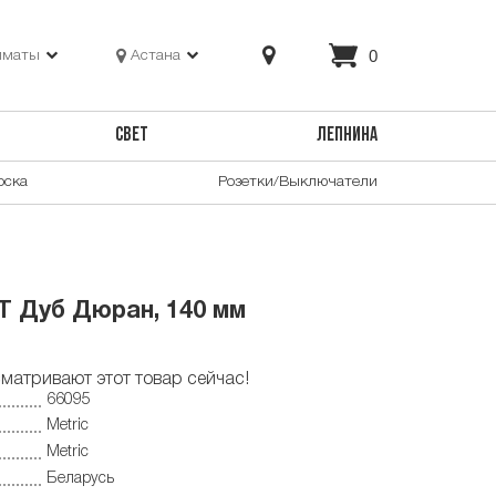
0
лматы
Астана
СВЕТ
ЛЕПНИНА
оска
Розетки/Выключатели
T Дуб Дюран, 140 мм
матривают этот товар сейчас!
66095
Metric
Metric
Беларусь