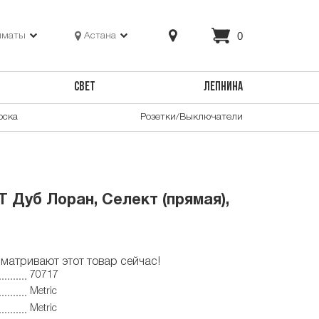
0
лматы
Астана
СВЕТ
ЛЕПНИНА
оска
Розетки/Выключатели
 Дуб Лоран, Селект (прямая),
матривают этот товар сейчас!
70717
Metric
Metric