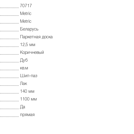
70717
Metric
Metric
Беларусь
Паркетная доска
12,5 мм
Коричневый
Дуб
кв.м
Шип-паз
Лак
140 мм
1100 мм
Да
прямая