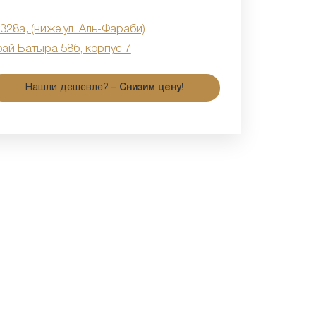
 328а, (ниже ул. Аль-Фараби)
бай Батыра 58б, корпус 7
Нашли дешевле? –
Снизим цену!