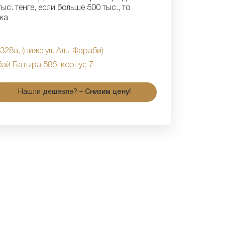
ыс. тенге, если больше 500 тыс., то
ка
 328а, (ниже ул. Аль-Фараби)
бай Батыра 58б, корпус 7
Нашли дешевле? –
Снизим цену!