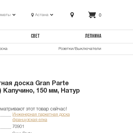
0
лматы
Астана
СВЕТ
ЛЕПНИНА
оска
Розетки/Выключатели
ная доска Gran Parte
 Капучино, 150 мм, Натур
матривают этот товар сейчас!
Инженерная паркетная доска
французская елка
70901