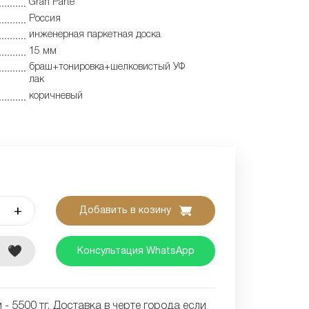
Gran Parte
Россия
инженерная паркетная доска
15 мм
браш+тонировка+шелковистый УФ
лак
коричневый
+
Добавить в козину
е
Консультация WhatsApp
- 5500 тг. Доставка в черте города если