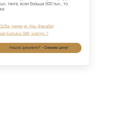
ыс. тенге, если больше 500 тыс., то
ка
 328а, (ниже ул. Аль-Фараби)
бай Батыра 58б, корпус 7
Нашли дешевле? –
Снизим цену!