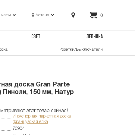
0
лматы
Астана
СВЕТ
ЛЕПНИНА
оска
Розетки/Выключатели
ная доска Gran Parte
 Пиноли, 150 мм, Натур
матривают этот товар сейчас!
Инженерная паркетная доска
французская елка
70904