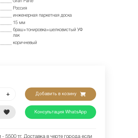
Gran Parte
Россия
инженерная паркетная доска
15 мм
браш+тонировка+шелковистый УФ
лак
коричневый
+
Добавить в козину
е
Консультация WhatsApp
- 5500 тг. Доставка в черте города если