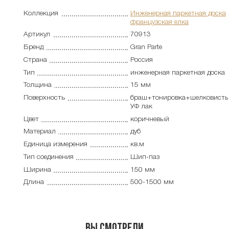
Коллекция
Инженерная паркетная доска
французская елка
Артикул
70913
Бренд
Gran Parte
Страна
Россия
Тип
инженерная паркетная доска
Толщина
15 мм
Поверхность
браш+тонировка+шелковист
УФ лак
Цвет
коричневый
Материал
дуб
Единица измерения
кв.м
Тип соединения
Шип-паз
Ширина
150 мм
Длина
500-1500 мм
Вы смотрели