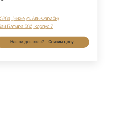
 328а, (ниже ул. Аль-Фараби)
бай Батыра 58б, корпус 7
Нашли дешевле? –
Снизим цену!