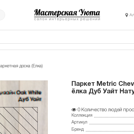
А
аркетная доска (Елка)
Паркет Metric Chev
ёлка Дуб Уайт Нат
0
Количество людей прос
Коллекция
Артикул
Бренд