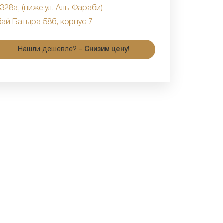
 328а, (ниже ул. Аль-Фараби)
бай Батыра 58б, корпус 7
Нашли дешевле? –
Снизим цену!