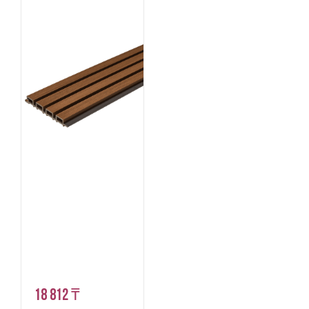
18 812 ₸