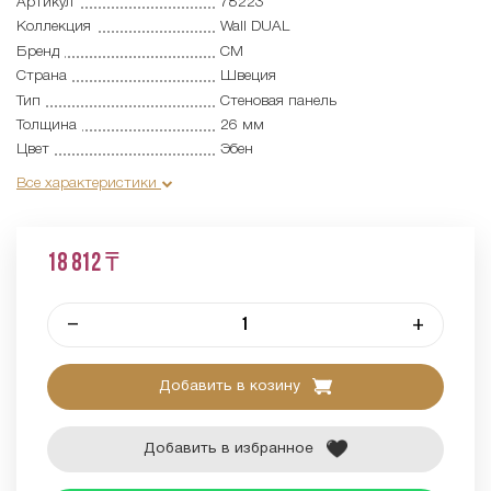
Артикул
78223
Коллекция
Wall DUAL
Бренд
CM
Страна
Швеция
Тип
Cтеновая панель
Толщина
26 мм
Цвет
Эбен
Все характеристики
18 812 ₸
–
+
Добавить в козину
Добавить в избранное