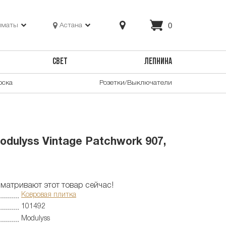
0
лматы
Астана
СВЕТ
ЛЕПНИНА
оска
Розетки/Выключатели
dulyss Vintage Patchwork 907,
матривают этот товар сейчас!
Ковровая плитка
101492
Modulyss