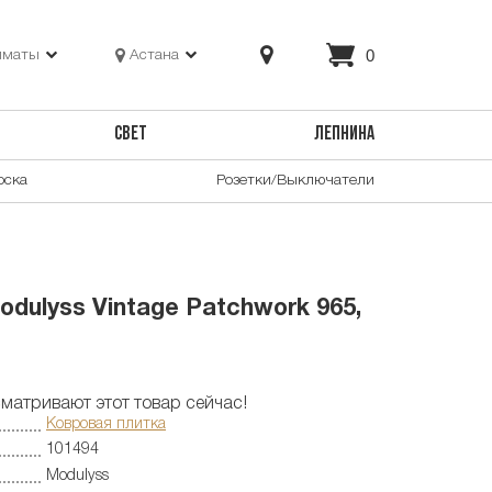
0
лматы
Астана
СВЕТ
ЛЕПНИНА
оска
Розетки/Выключатели
dulyss Vintage Patchwork 965,
матривают этот товар сейчас!
Ковровая плитка
101494
Modulyss