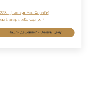
 328а, (ниже ул. Аль-Фараби)
бай Батыра 58б, корпус 7
Нашли дешевле? –
Снизим цену!