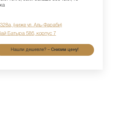
ка
 328а, (ниже ул. Аль-Фараби)
бай Батыра 58б, корпус 7
Нашли дешевле? –
Снизим цену!