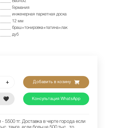
Bauholz
Германия
инженерная паркетная доска
12 мм
браш+тонировка+патина+лак
дуб
+
Добавить в козину
е
Консультация WhatsApp
- 5500 тг. Доставка в черте города если
ыс. тенге, если больше 500 тыс., то