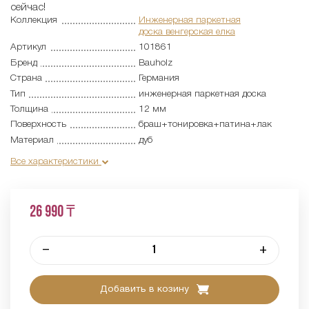
сейчас!
Коллекция
Инженерная паркетная
доска венгерская елка
Артикул
101861
Бренд
Bauholz
Страна
Германия
Тип
инженерная паркетная доска
Толщина
12 мм
Поверхность
браш+тонировка+патина+лак
Материал
дуб
Все характеристики
26 990 ₸
–
+
Добавить в козину