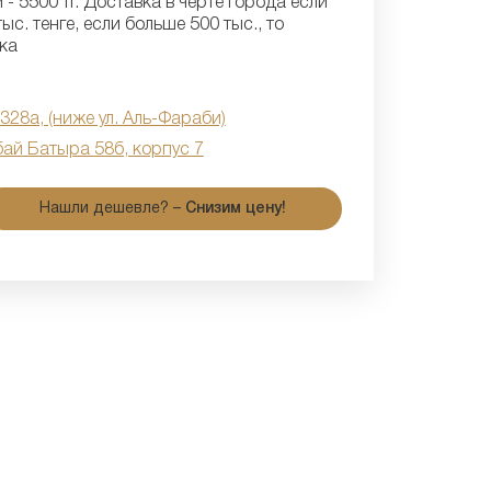
- 5500 тг. Доставка в черте города если
ыс. тенге, если больше 500 тыс., то
ка
 328а, (ниже ул. Аль-Фараби)
бай Батыра 58б, корпус 7
Нашли дешевле? –
Снизим цену!