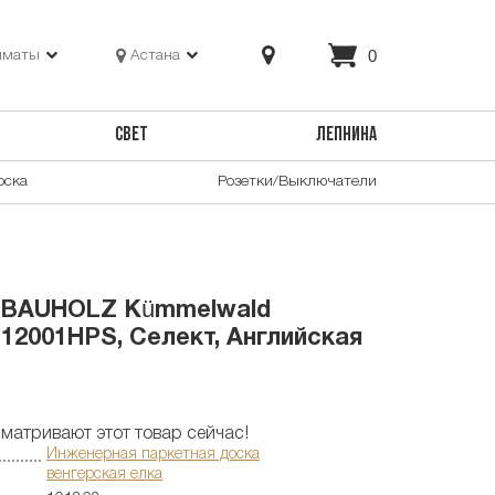
0
лматы
Астана
СВЕТ
ЛЕПНИНА
оска
Розетки/Выключатели
 BAUHOLZ Kümmelwald
H12001HPS, Селект, Английская
матривают этот товар сейчас!
Инженерная паркетная доска
венгерская елка