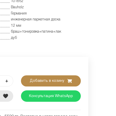
101862
Bauholz
Германия
инженерная паркетная доска
12 мм
браш+тонировка+патина+лак
дуб
+
Добавить в козину
е
Консультация WhatsApp