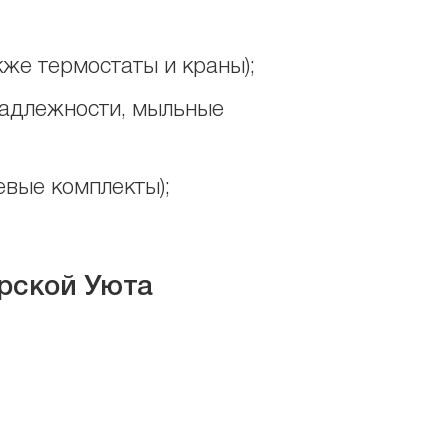
кже термостаты и краны);
надлежности, мыльные
вые комплекты);
ерской Уюта