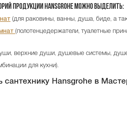
орий продукции Hansgrohe можно выделить:
мнат
(для раковины, ванны, душа, биде, а та
мнат
(полотенцедержатели, туалетные при
уши, верхние души, душевые системы, душе
мбинации для кухни).
ь сантехнику Hansgrohe в Маст