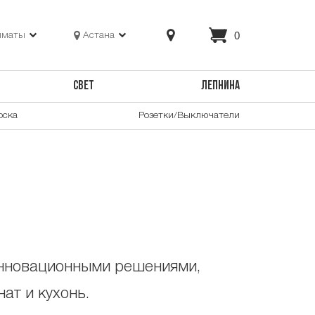
0
лматы
Астана
СВЕТ
ЛЕПНИНА
оска
Розетки/Выключатели
инновационными решениями,
ат и кухонь.