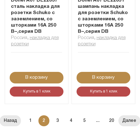
Donel A07 DE22037
Donel A07 DE22051
сталь накладка для
шампань накладка
розетки Schuko с
для розетки Schuko
заземлением, со
с заземлением, со
шторками 16A 250
шторками 16A 250
В~,серия DB
В~,серия DB
Россия
,
накладка для
Россия
,
накладка для
розетки
розетки
В корзину
В корзину
Купить в 1 клик
Купить в 1 клик
1
2
3
4
5
...
20