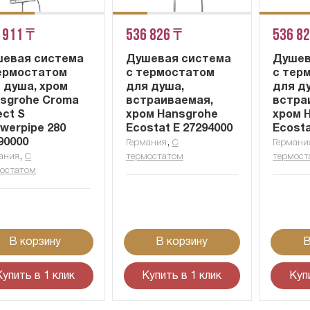
 911 ₸
536 826 ₸
536 8
евая система
Душевая система
Душев
ермостатом
с термостатом
с тер
 душа, хром
для душа,
для д
sgrohe Croma
встраиваемая,
встра
ect S
хром Hansgrohe
хром 
werpipe 280
Ecostat E 27294000
Ecosta
90000
,
Германия
С
Германи
,
ания
С
термостатом
термост
остатом
В корзину
В корзину
В
Купить в 1 клик
Купить в 1 клик
Куп