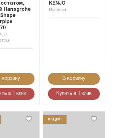
мостатом,
KENJO
й Hansgrohe
Испания
 Shape
rpipe
670
,
я
С
атом
 корзину
В корзину
ить в 1 клик
Купить в 1 клик
АКЦИЯ