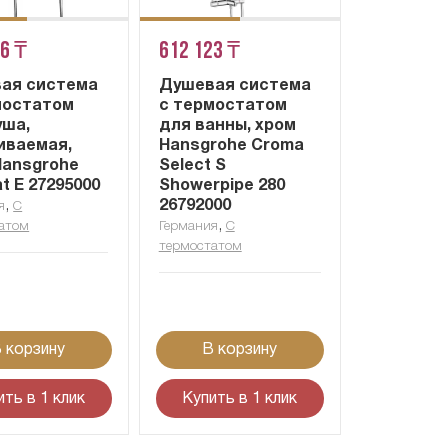
26 ₸
612 123 ₸
ая система
Душевая система
мостатом
с термостатом
уша,
для ванны, хром
иваемая,
Hansgrohe Croma
Hansgrohe
Select S
t E 27295000
Showerpipe 280
,
26792000
я
С
,
атом
Германия
С
термостатом
 корзину
В корзину
ить в 1 клик
Купить в 1 клик