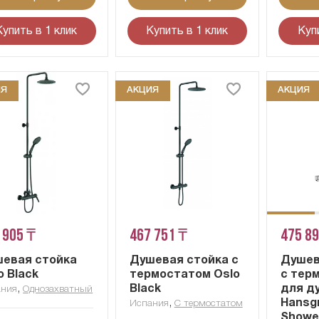
Купить в 1 клик
Купить в 1 клик
Куп
ИЯ
АКЦИЯ
АКЦИЯ
 905 ₸
467 751 ₸
475 8
евая стойка
Душевая стойка с
Душев
o Black
термостатом Oslo
с тер
,
Black
для д
ания
Однозахватный
,
Hansg
Испания
С термостатом
Showe