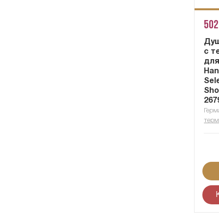
502
Душ
с т
для
Han
Sel
Sho
267
Герм
терм