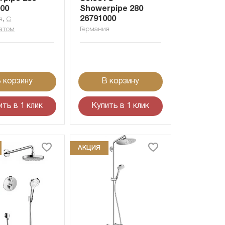
000
Showerpipe 280
,
26791000
я
С
атом
Германия
 корзину
В корзину
ить в 1 клик
Купить в 1 клик
АКЦИЯ