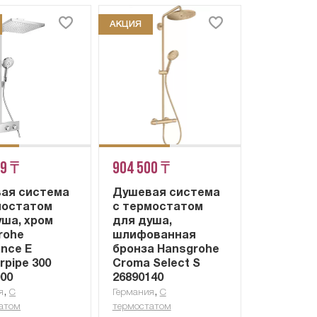
АКЦИЯ
59 ₸
904 500 ₸
ая система
Душевая система
мостатом
с термостатом
уша, хром
для душа,
rohe
шлифованная
ance E
бронза Hansgrohe
rpipe 300
Croma Select S
000
26890140
,
,
я
С
Германия
С
атом
термостатом