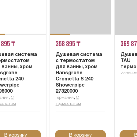
 895 ₸
358 895 ₸
369 8
евая система
Душевая система
Душев
ермостатом
с термостатом
TAU
 ванны, хром
для ванны, хром
термо
sgrohe
Hansgrohe
Испани
metta 240
Crometta S 240
werpipe
Showerpipe
98000
27320000
,
,
ания
С
Германия
С
остатом
термостатом
В корзину
В корзину
В