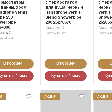
ермостатом
с термостатом
с тер
 ванны, хром
для душа, черный
черны
sgrohe Vernis
Hansgrohe Vernis
Vernis
pe 230
Blend Showerpipe
Showe
werpipe
200 26276670
26286
84000
,
Германия
С
Германи
,
ания
С
термостатом
термост
остатом
В корзину
В корзину
В
Купить в 1 клик
Купить в 1 клик
Куп
ИЯ
АКЦИЯ
АКЦИЯ