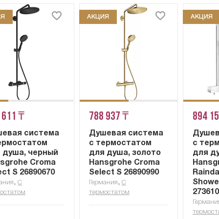
ИЯ
АКЦИЯ
АКЦИЯ
 611 ₸
788 937 ₸
894 1
евая система
Душевая система
Душев
ермостатом
с термостатом
с тер
 душа, черный
для душа, золото
для д
sgrohe Croma
Hansgrohe Croma
Hansg
ect S 26890670
Select S 26890990
Raind
,
,
Showe
ания
С
Германия
С
27361
остатом
термостатом
Германи
термост