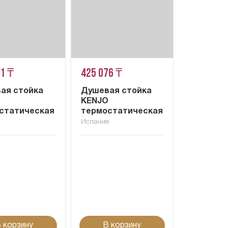
71 ₸
425 076 ₸
ая стойка
Душевая стойка
KENJO
статическая
термостатическая
я
Испания
 корзину
В корзину