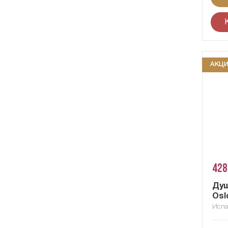
АКЦ
428
Душ
Osl
Исп