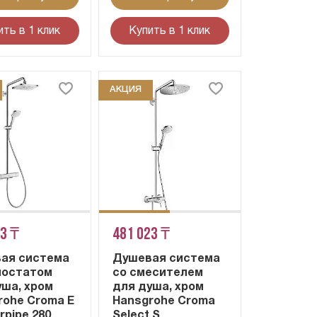
ить в 1 клик
Купить в 1 клик
АКЦИЯ
93 ₸
481 023 ₸
ая система
Душевая система
мостатом
со смесителем
уша, хром
для душа, хром
rohe Croma E
Hansgrohe Croma
rpipe 280
Select S