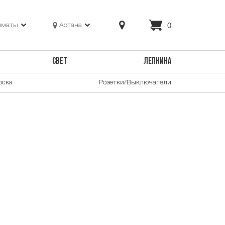
0
лматы
Астана
СВЕТ
ЛЕПНИНА
оска
Розетки/Выключатели