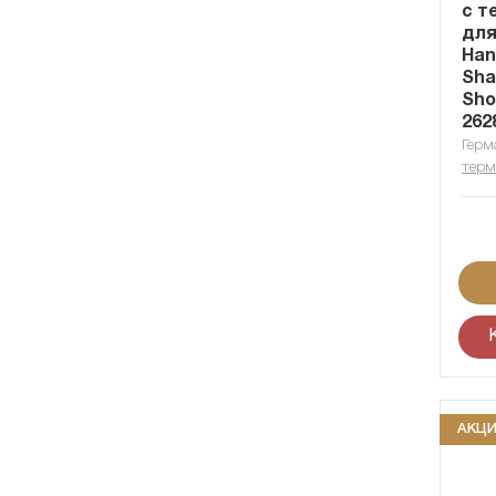
с т
для
Han
Sha
Sho
262
Герм
терм
АКЦ