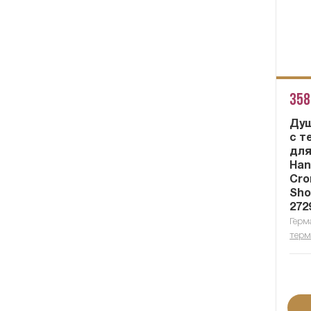
358
Душ
с т
для
Han
Cro
Sho
272
Герм
терм