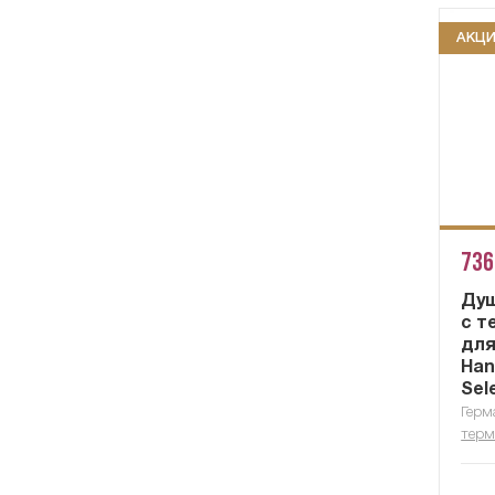
АКЦ
736
Душ
с т
для
Han
Sel
Герм
терм