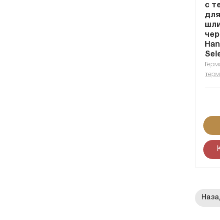
с т
для
шл
чер
Han
Sel
Герм
терм