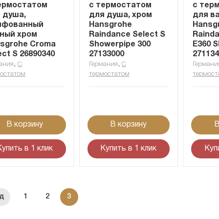
ермостатом
с термостатом
с тер
 душа,
для душа, хром
для в
ифованный
Hansgrohe
Hansg
ный хром
Raindance Select S
Rainda
sgrohe Croma
Showerpipe 300
E360 
ect S 26890340
27133000
27113
,
,
ания
С
Германия
С
Германи
остатом
термостатом
термост
В корзину
В корзину
В
Купить в 1 клик
Купить в 1 клик
Куп
1
2
3