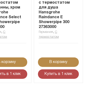
мостатом
с термостатом
анны, хром
для душа
rohe
Hansgrohe
nce Select
Raindance E
Showerpipe
Showerpipe 300
400
27363000
,
,
я
С
Германия
С
атом
термостатом
 корзину
В корзину
ить в 1 клик
Купить в 1 клик