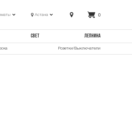
0
лматы
Астана
СВЕТ
ЛЕПНИНА
оска
Розетки/Выключатели