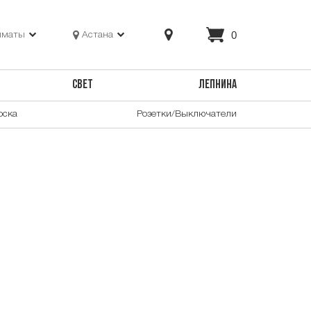
0
лматы
Астана
СВЕТ
ЛЕПНИНА
оска
Розетки/Выключатели