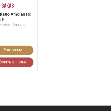
 заказ
кало Amclassic
us
,
угалия
Зеркало
В корзину
Купить в 1 клик