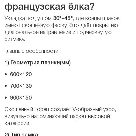
французская ёлка?
Укладка под углом
30°–45°
, где концы планок
имеют скошенную фаску. Это даёт покрытию
диагональное направление и подчёркнутую
ритмику.
Главные особенности:
1) Геометрия планки(мм)
•
600×120
•
700×130
•
900×150
Скошенный торец создаёт V-образный узор,
визуально напоминающий паркет высокой
категории.
2) Тип замка