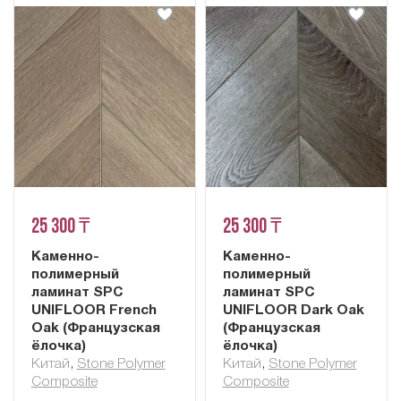
25 300 ₸
25 300 ₸
Каменно-
Каменно-
полимерный
полимерный
ламинат SPC
ламинат SPC
UNIFLOOR French
UNIFLOOR Dark Oak
Oak (Французская
(Французская
ёлочка)
ёлочка)
Китай
,
Stone Polymer
Китай
,
Stone Polymer
Composite
Composite