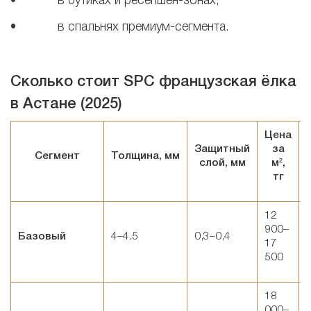
• в бутиках и ресепшен-зонах,
• в спальнях премиум-сегмента.
Сколько стоит SPC французская ёлка
в Астане (2025)
Цена
Защитный
за
Сегмент
Толщина
,
мм
слой, мм
м²
,
т
г
12
900–
Базовый
4–4.5
0,3–0,4
17
500
18
000–