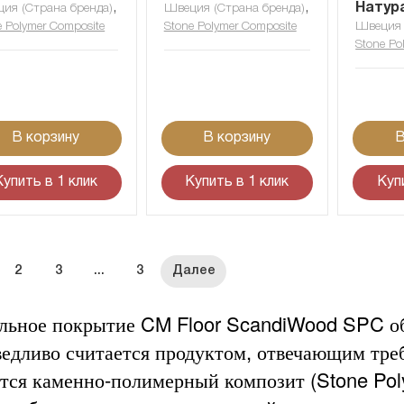
,
,
Натур
ия (Страна бренда)
Швеция (Страна бренда)
e Polymer Composite
Stone Polymer Composite
Швеция 
Stone Po
В корзину
В корзину
В
Купить в 1 клик
Купить в 1 клик
Куп
2
3
...
3
льное покрытие CM Floor ScandiWood SPC об
ведливо считается продуктом, отвечающим тре
ется каменно-полимерный композит (Stone Po