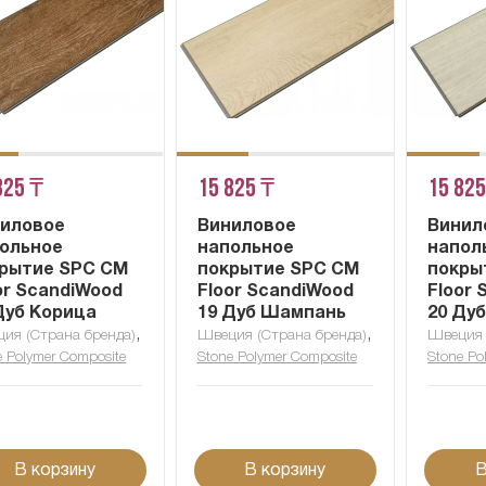
825 ₸
15 825 ₸
15 825
иловое
Виниловое
Винил
ольное
напольное
напол
рытие SPC CM
покрытие SPC CM
покры
or ScandiWood
Floor ScandiWood
Floor
Дуб Корица
19 Дуб Шампань
20 Ду
,
,
ия (Страна бренда)
Швеция (Страна бренда)
Швеция 
e Polymer Composite
Stone Polymer Composite
Stone Po
В корзину
В корзину
В