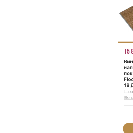
15 
Вин
нап
пок
Flo
18 
Швец
Ston