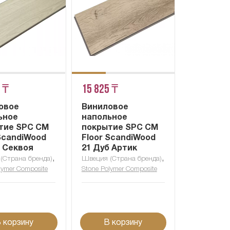
 ₸
15 825 ₸
овое
Виниловое
ьное
напольное
тие SPC CM
покрытие SPC CM
 ScandiWood
Floor ScandiWood
б Секвоя
21 Дуб Артик
,
,
(Страна бренда)
Швеция (Страна бренда)
lymer Composite
Stone Polymer Composite
 корзину
В корзину