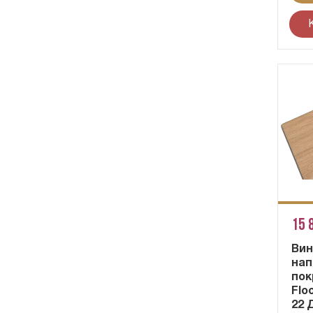
15 
Вин
нап
пок
Flo
22 