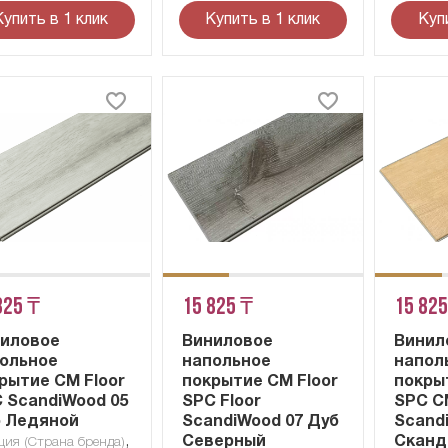
Купить в 1 клик
Купить в 1 клик
Куп
825 ₸
15 825 ₸
15 825
иловое
Виниловое
Винил
ольное
напольное
напол
рытие CM Floor
покрытие CM Floor
покры
 ScandiWood 05
SPC Floor
SPC C
 Ледяной
ScandiWood 07 Дуб
Scand
,
Северный
Сканд
ия (Страна бренда)