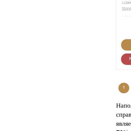
Швец
Ston
1
Напо
спра
явля