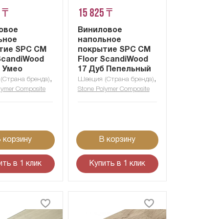
 ₸
15 825 ₸
овое
Виниловое
ьное
напольное
тие SPC CM
покрытие SPC CM
 ScandiWood
Floor ScandiWood
б Умео
17 Дуб Пепельный
,
,
(Страна бренда)
Швеция (Страна бренда)
lymer Composite
Stone Polymer Composite
 корзину
В корзину
ить в 1 клик
Купить в 1 клик