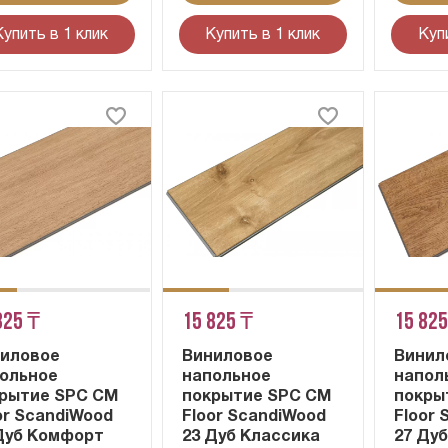
Купить в 1 клик
Купить в 1 клик
Куп
825 ₸
15 825 ₸
15 825
иловое
Виниловое
Винил
ольное
напольное
напол
рытие SPC CM
покрытие SPC CM
покры
or ScandiWood
Floor ScandiWood
Floor
Дуб Комфорт
23 Дуб Классика
27 Ду