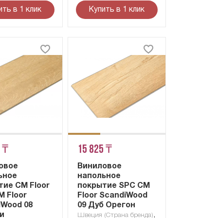
ить в 1 клик
Купить в 1 клик
 ₸
15 825 ₸
овое
Виниловое
ьное
напольное
тие CM Floor
покрытие SPC CM
M Floor
Floor ScandiWood
iWood 08
09 Дуб Орегон
и
,
Швеция (Страна бренда)