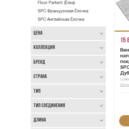
Floor Parkett (Ёлка)
SPC Французская Ёлочка
SPC Английская Ёлочка
Цена
15 
Коллекция
Вин
нап
Бренд
пок
SPC
Дуб
Страна
Швец
Ston
Тип
Тип соединения
Длина