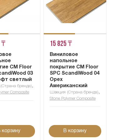
 ₸
15 825 ₸
овое
Виниловое
ьное
напольное
тие CM Floor
покрытие CM Floor
candiWood 03
SPC ScandiWood 04
офт светлый
Орех
,
Американский
(Страна бренда)
,
lymer Composite
Швеция (Страна бренда)
Stone Polymer Composite
 корзину
В корзину