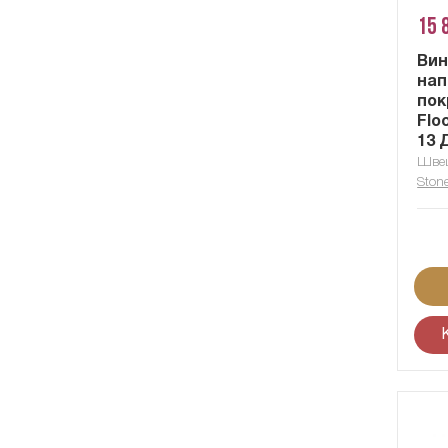
15 
Вин
нап
пок
Flo
13 
Швец
Ston