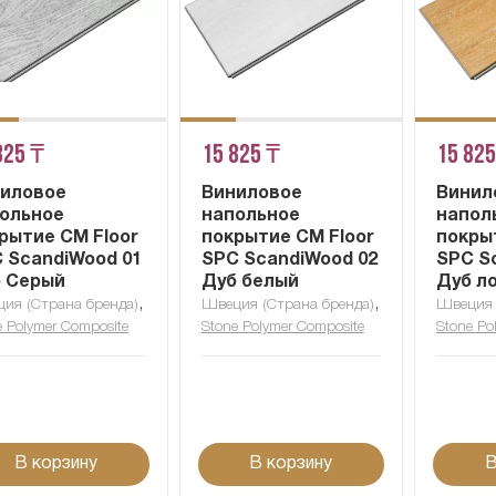
825 ₸
15 825 ₸
15 825
иловое
Виниловое
Винил
ольное
напольное
напол
рытие CM Floor
покрытие CM Floor
покры
 ScandiWood 01
SPC ScandiWood 02
SPC S
 Серый
Дуб белый
Дуб л
,
,
ия (Страна бренда)
Швеция (Страна бренда)
Швеция 
e Polymer Composite
Stone Polymer Composite
Stone Po
В корзину
В корзину
В