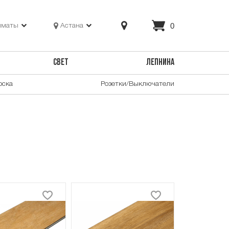
0
лматы
Астана
СВЕТ
ЛЕПНИНА
оска
Розетки/Выключатели