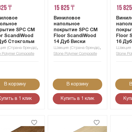
825 ₸
15 825 ₸
15 825
иловое
Виниловое
Винил
ольное
напольное
напол
рытие SPC CM
покрытие SPC CM
покры
or ScandiWood
Floor ScandiWood
Floor
Дуб Стокгольм
14 Дуб Виски
16 Ду
,
,
ия (Страна бренда)
Швеция (Страна бренда)
Швеция 
e Polymer Composite
Stone Polymer Composite
Stone Po
В корзину
В корзину
В
Купить в 1 клик
Купить в 1 клик
Куп