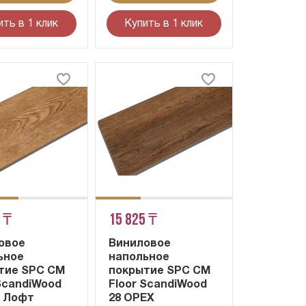
ить в 1 клик
Купить в 1 клик
 ₸
15 825 ₸
овое
Виниловое
ьное
напольное
тие SPC CM
покрытие SPC CM
 ScandiWood
Floor ScandiWood
б Лофт
28 ОРЕХ