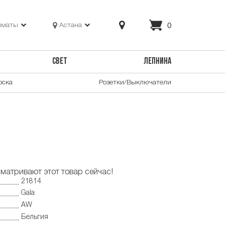
0
лматы
Астана
СВЕТ
ЛЕПНИНА
оска
Розетки/Выключатели
матривают этот товар сейчас!
21814
Gala
AW
Бельгия