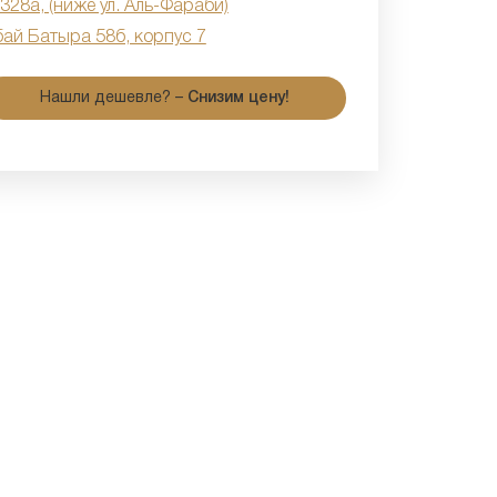
 328а, (ниже ул. Аль-Фараби)
бай Батыра 58б, корпус 7
Нашли дешевле? –
Снизим цену!