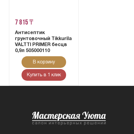
7 815 ₸
Антисептик
грунтовочный Tikkurila
VALTTI PRIMER бесцв
0,9л 505000110
В корзину
Купить в 1 клик