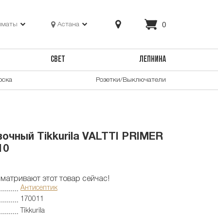
0
лматы
Астана
СВЕТ
ЛЕПНИНА
оска
Розетки/Выключатели
очный Tikkurila VALTTI PRIMER
10
матривают этот товар сейчас!
Антисептик
170011
Tikkurila