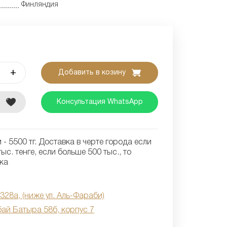
Финляндия
+
Добавить в козину
е
Консультация WhatsApp
- 5500 тг. Доставка в черте города если
ыс. тенге, если больше 500 тыс., то
ка
 328а, (ниже ул. Аль-Фараби)
бай Батыра 58б, корпус 7