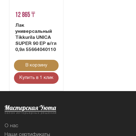
12 865 ₸
Лак
универсальный
Tikkurila UNICA
SUPER 90 EP в/гл
0,9л 55664040110
В корзину
Купить в 1 клик
О нас
Наши сертификаты