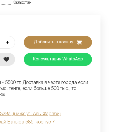
Казахстан
+
Добавить в козину
е
Консультация WhatsApp
- 5500 тг. Доставка в черте города если
ыс. тенге, если больше 500 тыс., то
ка
 328а, (ниже ул. Аль-Фараби)
бай Батыра 58б, корпус 7