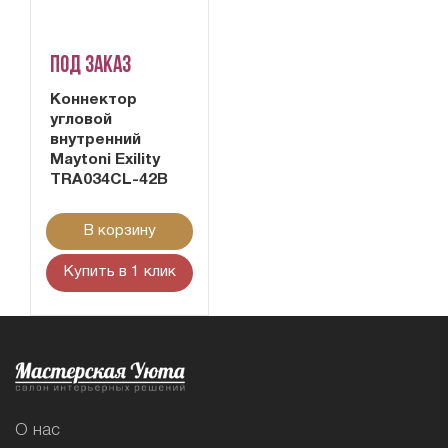
Под заказ
Коннектор
угловой
внутренний
Maytoni Exility
TRA034CL-42B
В корзину
Купить в 1 клик
О нас