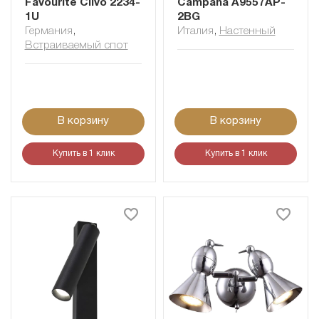
Favourite Clivo 2234-
Campana A9557AP-
1U
2BG
Германия
,
Италия
,
Настенный
Встраиваемый спот
В корзину
В корзину
Купить в 1 клик
Купить в 1 клик