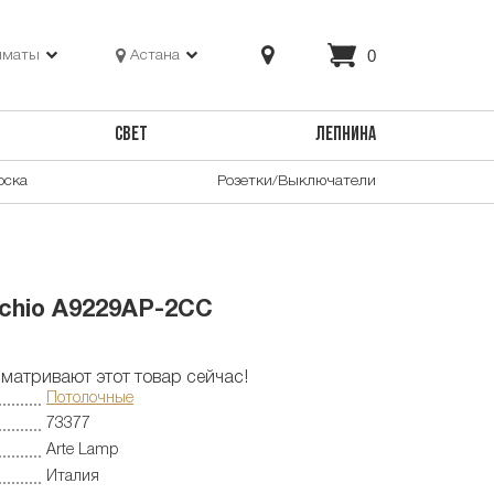
0
лматы
Астана
СВЕТ
ЛЕПНИНА
оска
Розетки/Выключатели
cchio A9229AP-2CC
матривают этот товар сейчас!
Потолочные
73377
Arte Lamp
Италия