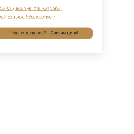
 328а, (ниже ул. Аль-Фараби)
бай Батыра 58б, корпус 7
Нашли дешевле? –
Снизим цену!