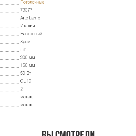
Потолочные
73377
Arte Lamp
Италия
Настенный
Хром
шт
300 мм
150 мм
50 Вт
GU10
2
металл
металл