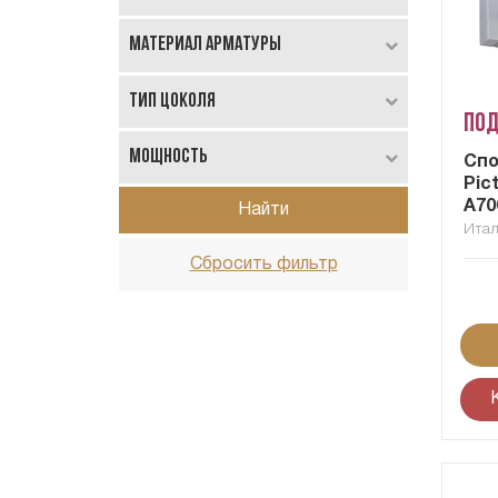
Материал арматуры
Тип цоколя
Под
Мощность
Cпо
Pic
A70
Найти
Ита
Сбросить фильтр