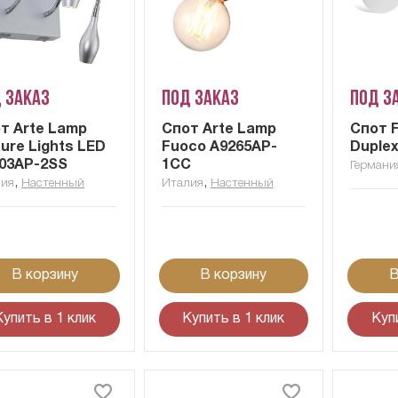
 заказ
Под заказ
Под з
т Arte Lamp
Cпот Arte Lamp
Спот F
ture Lights LED
Fuoco A9265AP-
Duple
03AP-2SS
1CC
Германи
,
,
лия
Настенный
Италия
Настенный
В корзину
В корзину
В
Купить в 1 клик
Купить в 1 клик
Куп