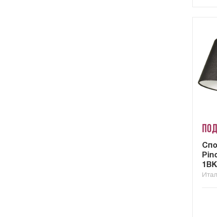
Под
Cпо
Pin
1B
Ита