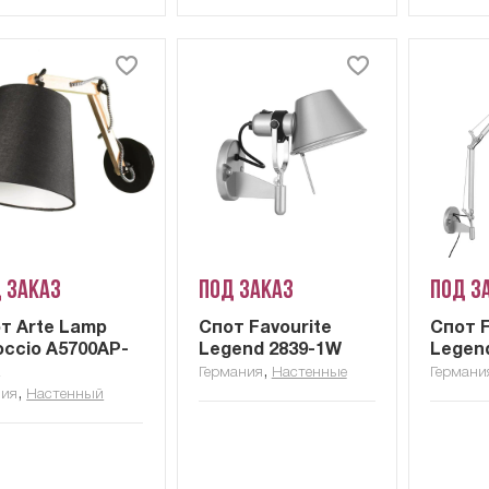
 заказ
Под заказ
Под з
т Arte Lamp
Спот Favourite
Спот F
occio A5700AP-
Legend 2839-1W
Legen
K
,
Германия
Настенные
Германи
,
лия
Настенный