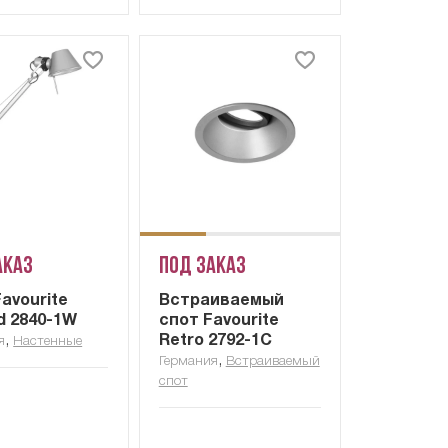
аказ
Под заказ
avourite
Встраиваемый
d 2840-1W
спот Favourite
,
Retro 2792-1C
я
Настенные
,
Германия
Встраиваемый
спот