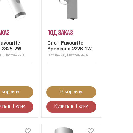
аказ
Под заказ
avourite
Спот Favourite
x 2325-2W
Specimen 2228-1W
,
,
я
Настенные
Германия
Настенные
 корзину
В корзину
ить в 1 клик
Купить в 1 клик