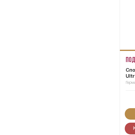
Под
Спо
Ult
Герм