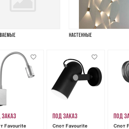
иваемые
Настенные
 заказ
Под заказ
Под з
т Favourite
Спот Favourite
Спот F