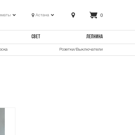
0
лматы
Астана
СВЕТ
ЛЕПНИНА
оска
Розетки/Выключатели