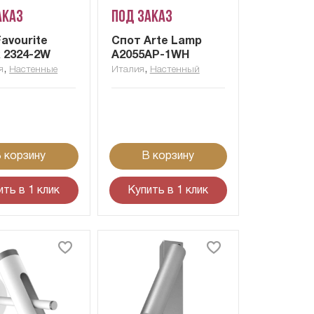
аказ
Под заказ
avourite
Cпот Arte Lamp
x 2324-2W
A2055AP-1WH
,
,
я
Настенные
Италия
Настенный
 корзину
В корзину
ить в 1 клик
Купить в 1 клик