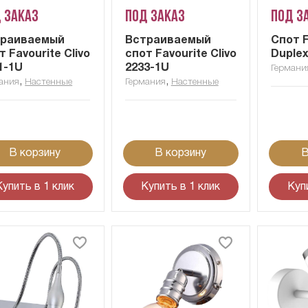
 заказ
Под заказ
Под з
траиваемый
Встраиваемый
Спот F
т Favourite Clivo
спот Favourite Clivo
Duple
1-1U
2233-1U
Германи
,
,
ания
Настенные
Германия
Настенные
В корзину
В корзину
В
Купить в 1 клик
Купить в 1 клик
Куп