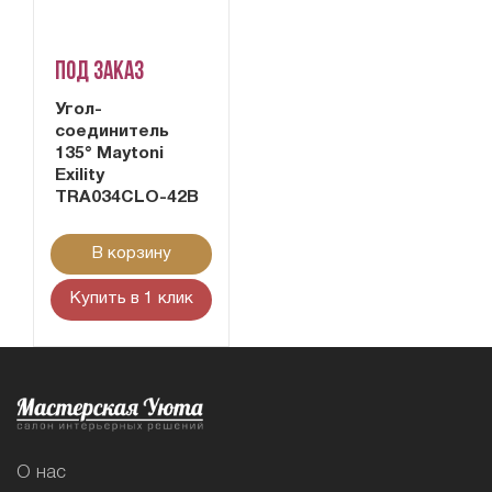
Под заказ
Угол-
соединитель
135° Maytoni
Exility
TRA034CLO-42B
В корзину
Купить в 1 клик
О нас