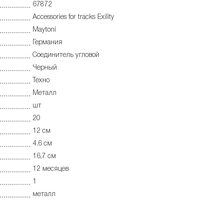
67872
Accessories for tracks Exility
Maytoni
Германия
Соединитель угловой
Черный
Техно
Металл
шт
20
12 см
4.6 см
16,7 см
12 месяцев
1
металл