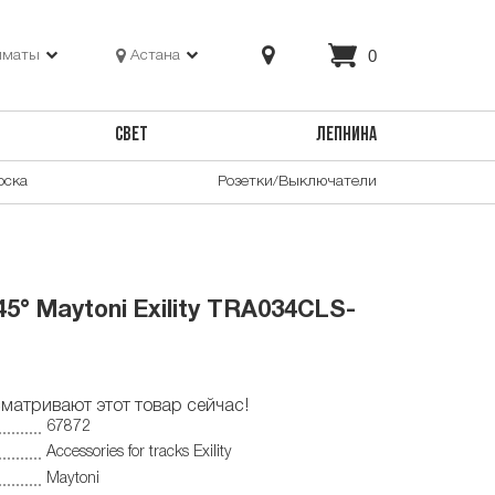
0
лматы
Астана
СВЕТ
ЛЕПНИНА
оска
Розетки/Выключатели
5° Maytoni Exility TRA034CLS-
матривают этот товар сейчас!
67872
Accessories for tracks Exility
Maytoni