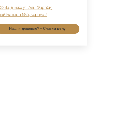
 328а, (ниже ул. Аль-Фараби)
бай Батыра 58б, корпус 7
Нашли дешевле? –
Снизим цену!