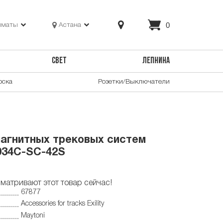
0
лматы
Астана
СВЕТ
ЛЕПНИНА
оска
Розетки/Выключатели
агнитных трековых систем
A034C-SC-42S
матривают этот товар сейчас!
67877
Accessories for tracks Exility
Maytoni