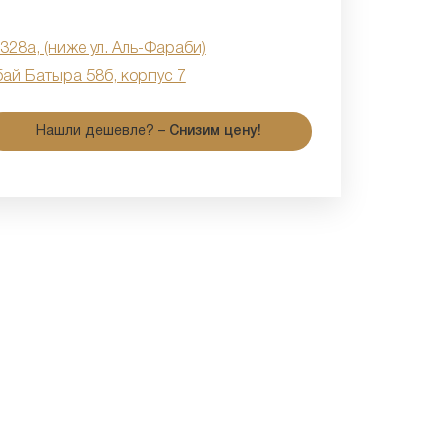
 328а, (ниже ул. Аль-Фараби)
бай Батыра 58б, корпус 7
Нашли дешевле? –
Снизим цену!