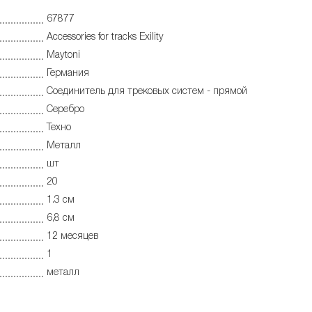
67877
Accessories for tracks Exility
Maytoni
Германия
Соединитель для трековых систем - прямой
Серебро
Техно
Металл
шт
20
1.3 см
6,8 см
12 месяцев
1
металл