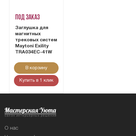
Под заказ
Заглушка для
магнитных
трековых систем
Maytoni Exility
TRA034EC-41W
В корзину
Купить в 1 клик
О нас