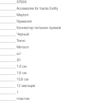
67896
Accessories for tracks Exility
Maytoni
Германия
Коннектор питания прямой
Черный
Техно
Металл
шт
20
1,6 см
1,8 см
13,8 см
12 месяцев
1
пластик