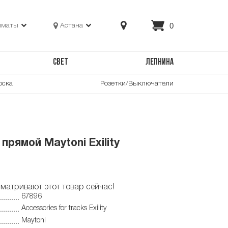
0
лматы
Астана
СВЕТ
ЛЕПНИНА
оска
Розетки/Выключатели
прямой Maytoni Exility
матривают этот товар сейчас!
67896
Accessories for tracks Exility
Maytoni