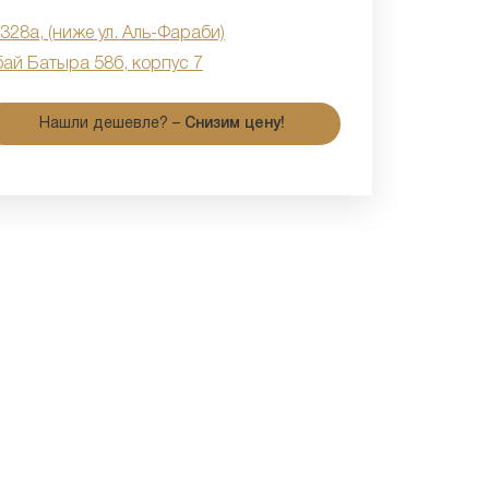
 328а, (ниже ул. Аль-Фараби)
бай Батыра 58б, корпус 7
Нашли дешевле? –
Снизим цену!