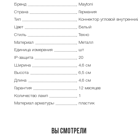
Бренд
Maytoni
Страна
Германия
Тип
Коннектор угловой внутренни
Цвет
Белый
Стиль
Техно
Материал
Металл
Единица измерения
шт
IP-защита
20
Ширина
4,6 см
Высота
6,5 см
Длина
4,6 см
Гарантия
12 месяцев
Количество ламп
1
Материал арматуры
пластик
Вы смотрели