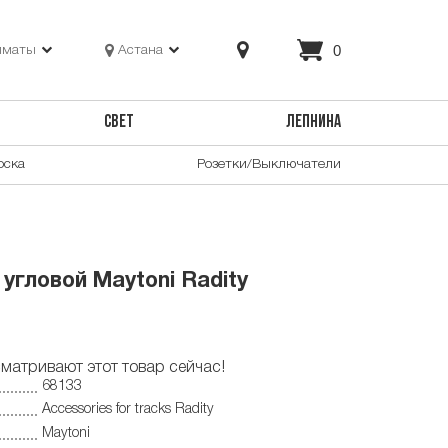
0
лматы
Астана
СВЕТ
ЛЕПНИНА
оска
Розетки/Выключатели
угловой Maytoni Radity
матривают этот товар сейчас!
68133
Accessories for tracks Radity
Maytoni