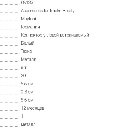
68133
Accessories for tracks Radity
Maytoni
Германия
Коннектор угловой встраиваемый
Белый
Техно
Металл
шт
20
5,5 см
0,6 см
5,5 см
12 месяцев
1
металл