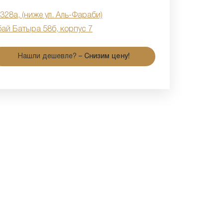
 328а, (ниже ул. Аль-Фараби)
бай Батыра 58б, корпус 7
Нашли дешевле? –
Снизим цену!