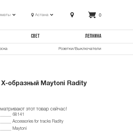
0
лматы
Астана
СВЕТ
ЛЕПНИНА
оска
Розетки/Выключатели
 X-образный Maytoni Radity
матривают этот товар сейчас!
68141
Accessories for tracks Radity
Maytoni