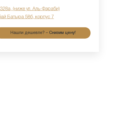
 328а, (ниже ул. Аль-Фараби)
бай Батыра 58б, корпус 7
Нашли дешевле? –
Снизим цену!