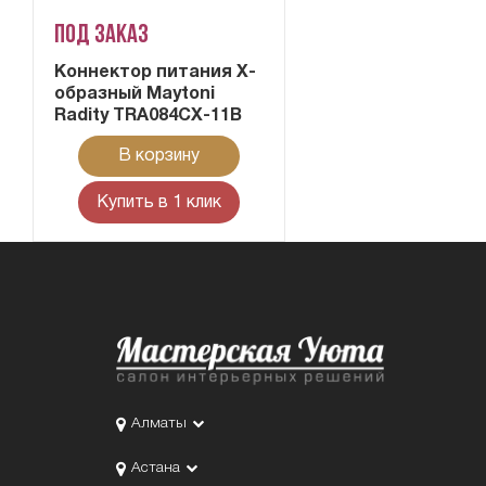
Под заказ
Коннектор питания X-
образный Maytoni
Radity TRA084CX-11B
В корзину
Купить в 1 клик
Алматы
Астана