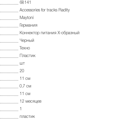
68141
Accessories for tracks Radity
Maytoni
Германия
Коннектор питания X-образный
Черный
Техно
Пластик
шт
20
11 см
0,7 см
11 см
12 месяцев
1
пластик