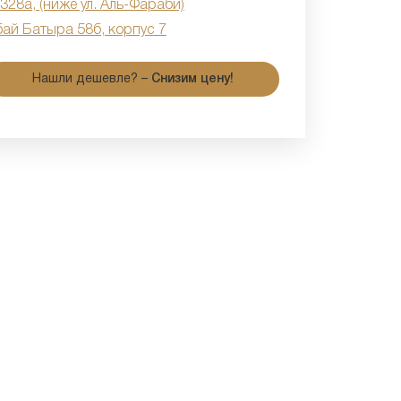
 328а, (ниже ул. Аль-Фараби)
бай Батыра 58б, корпус 7
Нашли дешевле? –
Снизим цену!