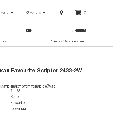
0
лматы
Астана
СВЕТ
ЛЕПНИНА
оска
Розетки/Выключатели
ал Favourite Scriptor 2433-2W
матривают этот товар сейчас!
71165
Scriptor
Favourite
Германия