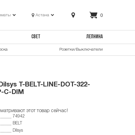
0
лматы
Астана
СВЕТ
ЛЕПНИНА
оска
Розетки/Выключатели
ilsys T-BELT-LINE-DOT-322-
P-C-DIM
матривают этот товар сейчас!
74942
BELT
Dilsys