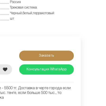
Россия
Трековая система
Черный,белый,терракотовый
шт
Заказать
е
Консультация WhatsApp
- 5500 тг. Доставка в черте города если
ыс. тенге, если больше 500 тыс., то
ка