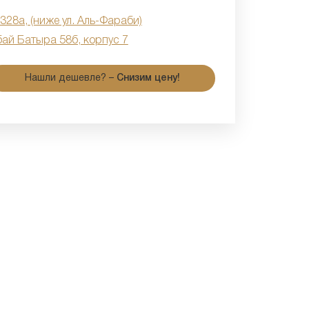
 328а, (ниже ул. Аль-Фараби)
бай Батыра 58б, корпус 7
Нашли дешевле? –
Снизим цену!