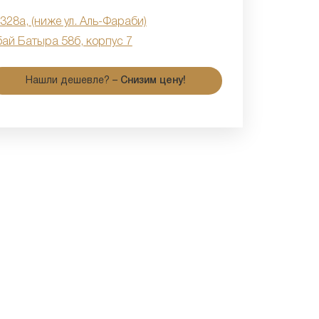
 328а, (ниже ул. Аль-Фараби)
бай Батыра 58б, корпус 7
Нашли дешевле? –
Снизим цену!