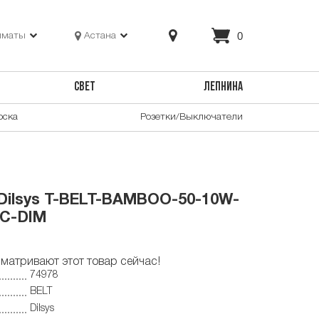
0
лматы
Астана
СВЕТ
ЛЕПНИНА
оска
Розетки/Выключатели
Dilsys T-BELT-BAMBOO-50-10W-
-C-DIM
матривают этот товар сейчас!
74978
BELT
Dilsys