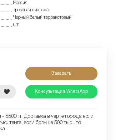
Россия
Трековая система
Черный,белый,терракотовый
шт
Заказать
е
Консультация WhatsApp
- 5500 тг. Доставка в черте города если
ыс. тенге, если больше 500 тыс., то
ка