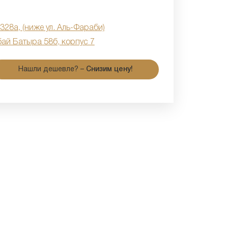
 328а, (ниже ул. Аль-Фараби)
бай Батыра 58б, корпус 7
Нашли дешевле? –
Снизим цену!