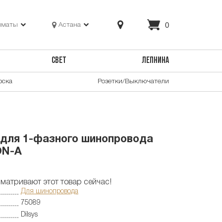
0
лматы
Астана
СВЕТ
ЛЕПНИНА
оска
Розетки/Выключатели
 для 1-фазного шинопровода
ON-A
матривают этот товар сейчас!
Для шинопровода
75089
Dilsys