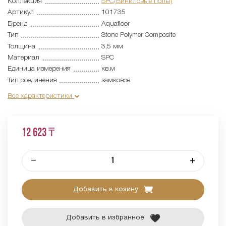
Коллекция
SPC(Виниловые полы)
Артикул
101735
Бренд
Aquafloor
Тип
Stone Polymer Composite
Толщина
3,5 мм
Материал
SPC
Единица измерения
кв.м
Тип соединения
замковое
Все характеристики
12 623 ₸
–
+
Добавить в козину
Добавить в избранное