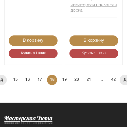
инженерная паркетная
доска
В корзину
В корзину
Купить в 1 клик
Купить в 1 клик
15
16
17
18
19
20
21
...
42