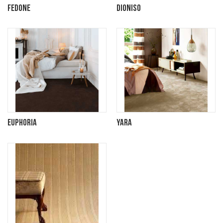
Fedone
Dioniso
Euphoria
Yara