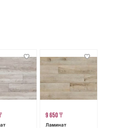
₸
9 650 ₸
ат
Ламинат