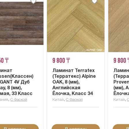
50 ₸
9 800 ₸
9 800 
минат
Ламинат Terratex
Ламин
ssen(Классен)
(Терратекс) Alpine
(Терра
GANT 4V Дуб
OAK, 8 (мм),
Proven
у, 8 (мм),
Английская
(мм), 
мая, 33 Класс
Ёлочка, Класс 34
Ёлочка
,
,
,
ания
С Фаской
Китай
С Фаской
Китай