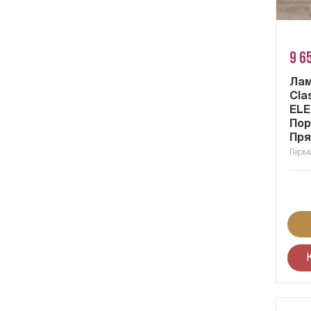
9 6
Ла
Cla
ELE
Порт
Пря
Герм