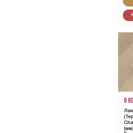
9 8
Лам
(Те
Cha
(мм