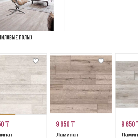
ниловые полы)
50 ₸
9 650 ₸
9 650 
минат
Ламинат
Ламин