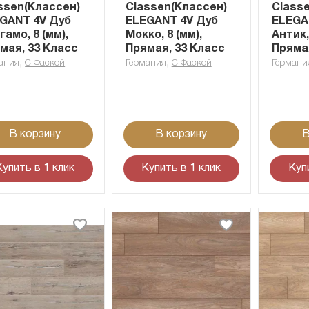
ssen(Классен)
Classen(Классен)
Class
GANT 4V Дуб
ELEGANT 4V Дуб
ELEGA
гамо, 8 (мм),
Мокко, 8 (мм),
Антик,
мая, 33 Класс
Прямая, 33 Класс
Пряма
,
,
ания
С Фаской
Германия
С Фаской
Германи
В корзину
В корзину
В
Купить в 1 клик
Купить в 1 клик
Куп