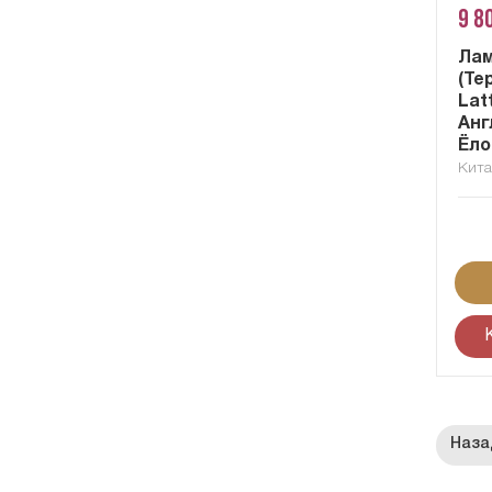
9 8
Лам
(Те
Latt
Анг
Ёло
Кит