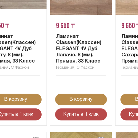
50 ₸
9 650 ₸
9 650 
минат
Ламинат
Ламин
ssen(Классен)
Classen(Классен)
Class
GANT 4V Дуб
ELEGANT 4V Дуб
ELEGA
у, 8 (мм),
Лапачо, 8 (мм),
Сахара
мая, 33 Класс
Прямая, 33 Класс
Пряма
,
,
ания
С Фаской
Германия
С Фаской
Германи
В корзину
В корзину
В
Купить в 1 клик
Купить в 1 клик
Куп