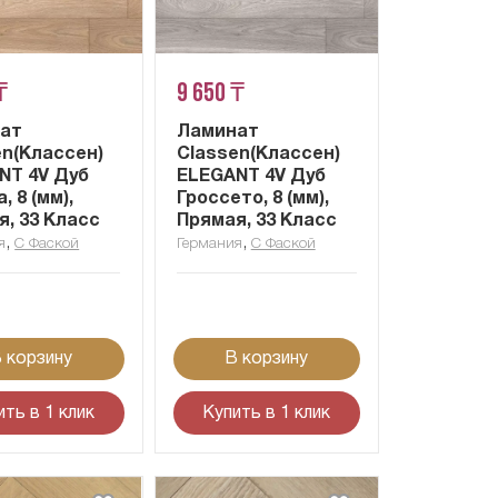
₸
9 650 ₸
ат
Ламинат
en(Классен)
Classen(Классен)
NT 4V Дуб
ELEGANT 4V Дуб
, 8 (мм),
Гроссето, 8 (мм),
я, 33 Класс
Прямая, 33 Класс
,
,
я
С Фаской
Германия
С Фаской
 корзину
В корзину
ить в 1 клик
Купить в 1 клик