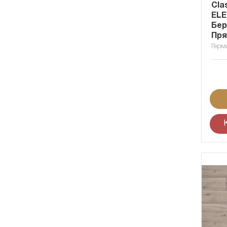
Cla
ELE
Бер
Пря
Герм