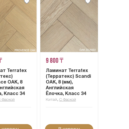
₸
9 800 ₸
ат Terratex
Ламинат Terratex
текс)
(Терратекс) Scandi
ce OAK, 8
OAK, 8 (мм),
Английская
Английская
, Класс 34
Ёлочка, Класс 34
,
С Фаской
Китай
С Фаской