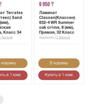
₸
9 950 ₸
ат Terratex
Ламинат
текс) Sand
Classen(Классен)
(мм),
832-4 WR Summer
йская
oak crème, 8 (мм),
, Класс 34
Прямая, 32 Класс
,
С Фаской
Германия
С Фаской
 корзину
В корзину
ить в 1 клик
Купить в 1 клик