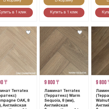
В корзину
В корзину
В
Купить в 1 клик
Купить в 1 клик
Куп
00 ₸
9 800 ₸
9 800 
инат Terratex
Ламинат Terratex
Ламин
рратекс)
(Терратекс) Warm
(Терра
mpagne OAK, 8
Sequoia, 8 (мм),
Walnut,
), Английская
Английская
Англи