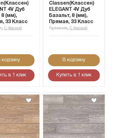
en(Классен)
Classen(Классен)
NT 4V Дуб
ELEGANT 4V Дуб
 8 (мм),
Базальт, 8 (мм),
я, 33 Класс
Прямая, 33 Класс
,
,
я
С Фаской
Германия
С Фаской
 корзину
В корзину
ить в 1 клик
Купить в 1 клик