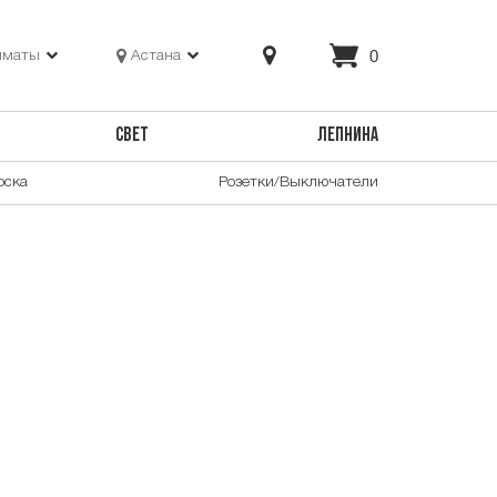
0
лматы
Астана
СВЕТ
ЛЕПНИНА
оска
Розетки/Выключатели