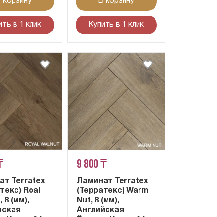
 корзину
В корзину
ить в 1 клик
Купить в 1 клик
₸
9 800 ₸
ат Terratex
Ламинат Terratex
текс) Roal
(Терратекс) Warm
 8 (мм),
Nut, 8 (мм),
йская
Английская