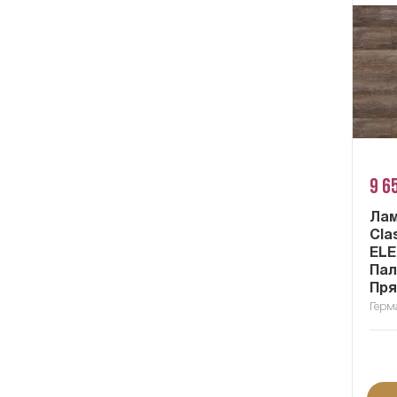
9 6
Ла
Cla
ELE
Пала
Пря
Герм