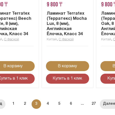
00 ₸
9 800 ₸
9 800 
инат Terratex
Ламинат Terratex
Ламин
рратекс) Beech
(Терратекс) Mocha
(Терра
e, 8 (мм),
Lux, 8 (мм),
Oak, 8 
лийская
Английская
Англи
чка, Класс 34
Ёлочка, Класс 34
Ёлочка
,
,
,
ай
С Фаской
Китай
С Фаской
Китай
В корзину
В корзину
В
Купить в 1 клик
Купить в 1 клик
Куп
1
2
3
4
5
6
...
27