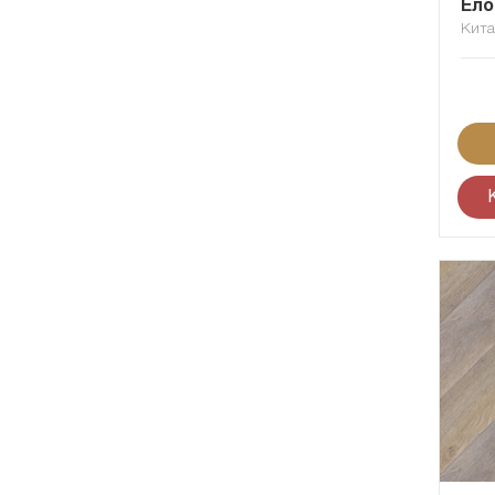
Ёло
Кит