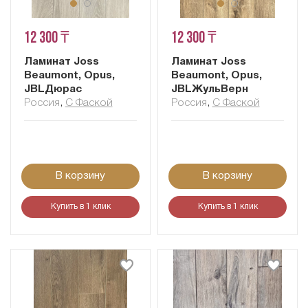
12 300 ₸
12 300 ₸
Ламинат Joss
Ламинат Joss
Beaumont, Opus,
Beaumont, Opus,
JBLДюрас
JBLЖульВерн
Россия
,
С Фаской
Россия
,
С Фаской
В корзину
В корзину
Купить в 1 клик
Купить в 1 клик