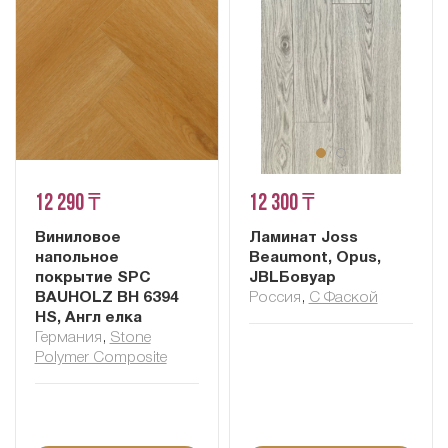
12 290 ₸
12 300 ₸
Виниловое
Ламинат Joss
напольное
Beaumont, Opus,
покрытие SPC
JBLБовуар
BAUHOLZ BH 6394
Россия
,
С Фаской
HS, Англ елка
Германия
,
Stone
Polymer Composite