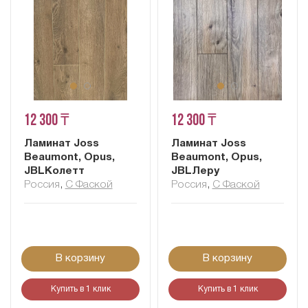
12 300 ₸
12 300 ₸
Ламинат Joss
Ламинат Joss
Beaumont, Opus,
Beaumont, Opus,
JBLКолетт
JBLЛеру
Россия
,
С Фаской
Россия
,
С Фаской
В корзину
В корзину
Купить в 1 клик
Купить в 1 клик