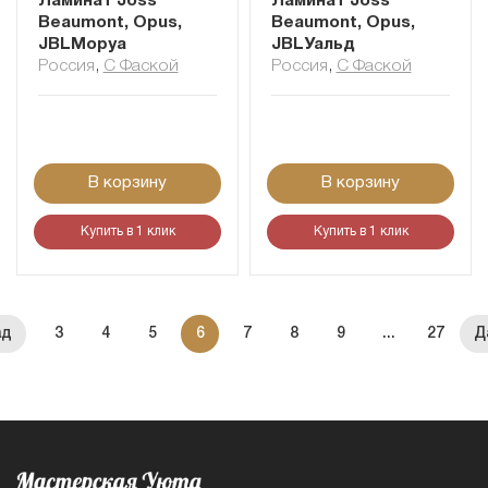
Ламинат Joss
Ламинат Joss
Beaumont, Opus,
Beaumont, Opus,
JBLМоруа
JBLУальд
Россия
,
С Фаской
Россия
,
С Фаской
В корзину
В корзину
Купить в 1 клик
Купить в 1 клик
3
4
5
6
7
8
9
...
27