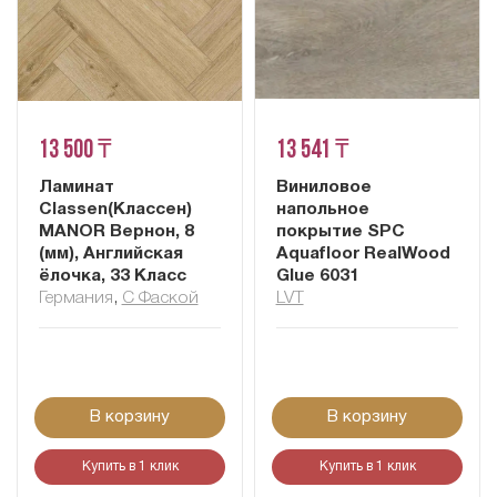
13 500 ₸
13 541 ₸
Ламинат
Виниловое
Classen(Классен)
напольное
MANOR Вернон, 8
покрытие SPC
(мм), Английская
Aquafloor RealWood
ёлочка, 33 Класс
Glue 6031
Германия
,
С Фаской
LVT
В корзину
В корзину
Купить в 1 клик
Купить в 1 клик