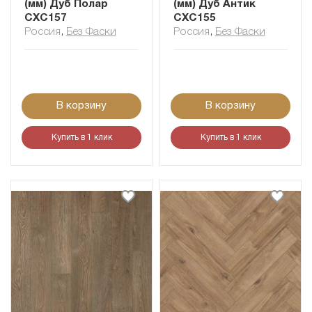
(мм) Дуб Полар
(мм) Дуб Антик
CXC157
CXC155
Россия
,
Без Фаски
Россия
,
Без Фаски
В корзину
В корзину
Купить в 1 клик
Купить в 1 клик