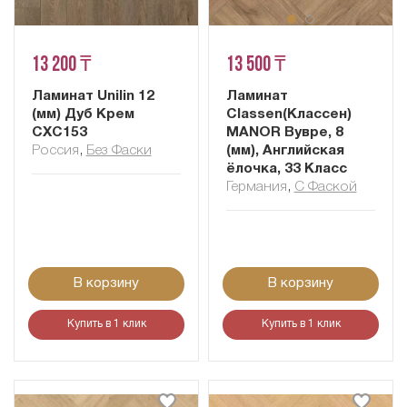
13 200 ₸
13 500 ₸
Ламинат Unilin 12
Ламинат
(мм) Дуб Крем
Classen(Классен)
CXC153
MANOR Вувре, 8
Россия
,
Без Фаски
(мм), Английская
ёлочка, 33 Класс
Германия
,
С Фаской
В корзину
В корзину
Купить в 1 клик
Купить в 1 клик