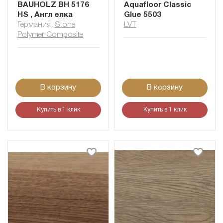
BAUHOLZ BH 5176
Aquafloor Classic
HS , Англ елка
Glue 5503
Германия
,
Stone
LVT
Polymer Composite
В корзину
В корзину
Купить в 1 клик
Купить в 1 клик