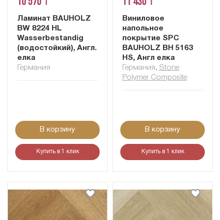
10 570 ₸
11 430 ₸
Ламинат BAUHOLZ
Виниловое
BW 8224 HL
напольное
Wasserbestandig
покрытие SPC
(водостойкий), Англ.
BAUHOLZ BH 5163
елка
HS, Англ елка
Германия
Германия
,
Stone
Polymer Composite
В корзину
В корзину
Купить в 1 клик
Купить в 1 клик