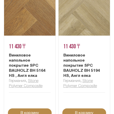
11 430 ₸
11 430 ₸
Виниловое
Виниловое
напольное
напольное
покрытие SPC
покрытие SPC
BAUHOLZ BH 5164
BAUHOLZ BH 5194
HS , Англ елка
HS, Англ елка
Германия
,
Stone
Германия
,
Stone
Polymer Composite
Polymer Composite
В корзину
В корзину