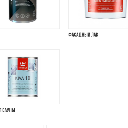
Фасадный лак
я сауны