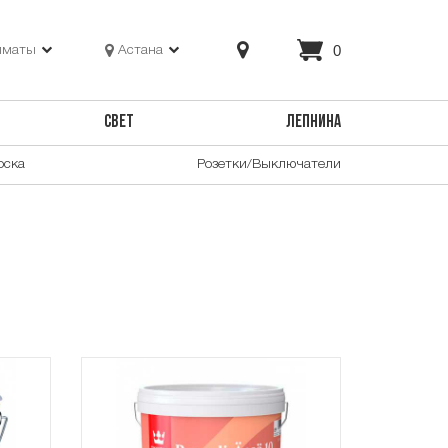
0
лматы
Астана
СВЕТ
ЛЕПНИНА
оска
Розетки/Выключатели