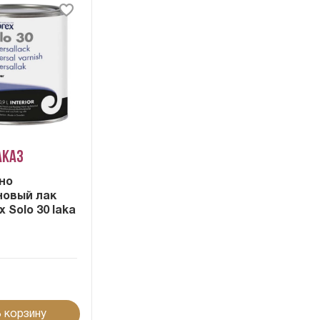
аказ
но
новый лак
x Solo 30 laka
 корзину