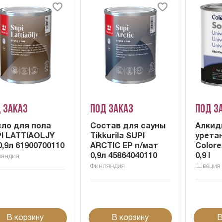
 заказ
Под заказ
Под з
ло для пола
Состав для сауны
Алкид
I LATTIAOLJY
Tikkurila SUPI
урета
0,9л 61900700110
ARCTIC EP п/мат
Colore
0,9л 45864040110
0,9 l
ляндия
Финляндия
Швеция
В корзину
В корзину
В